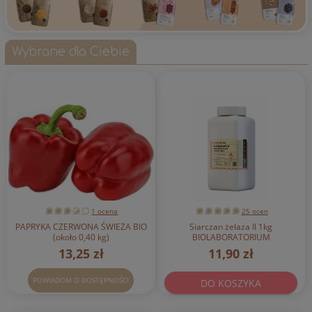
Wybrane dla Ciebie
1 ocena
25 ocen
PAPRYKA CZERWONA ŚWIEŻA BIO
Siarczan żelaza II 1kg
(około 0,40 kg)
BIOLABORATORIUM
13,25 zł
11,90 zł
POWIADOM O DOSTĘPNOŚCI
DO KOSZYKA