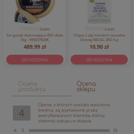
0 ocen
0 ocen
Ser gouda dojrzewająca BIO około
Chipsy z alg morskich nauralne
5kg - KINDERDIJK
Seaveg BEZGL. BIO 4 g
489,99 zł
10,90 zł
DO KOSZYKA
DO KOSZYKA
Ocena
Ocena
produktu
sklepu
Opinie, z których została wyliczona
średnia, są wystawione przez
4
zweryfikowanych klientów, którzy
dokonali zakupu w sklepie.
5
(0)