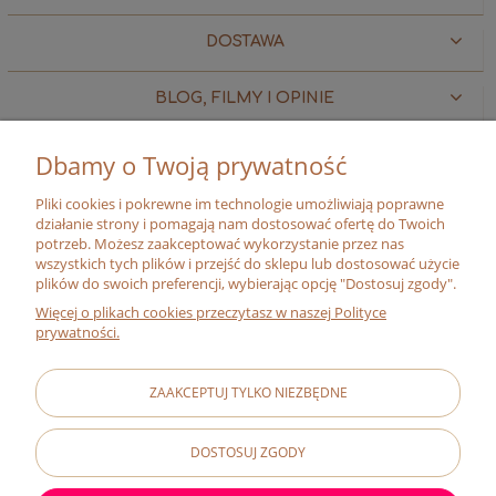
DOSTAWA
BLOG, FILMY I OPINIE
MOJE KONTO
Dbamy o Twoją prywatność
Pliki cookies i pokrewne im technologie umożliwiają poprawne
O FIRMIE
działanie strony i pomagają nam dostosować ofertę do Twoich
potrzeb. Możesz zaakceptować wykorzystanie przez nas
wszystkich tych plików i przejść do sklepu lub dostosować użycie
O NAS
plików do swoich preferencji, wybierając opcję "Dostosuj zgody".
MISJA
Więcej o plikach cookies przeczytasz w naszej Polityce
prywatności.
ADRESY SKLEPÓW
CERTYFIKAT BIO
ZAAKCEPTUJ TYLKO NIEZBĘDNE
RELACJE INWESTORSKIE
#ZMIENIAJZBIOGO
DOSTOSUJ ZGODY
FRANCHISING
KONTAKT