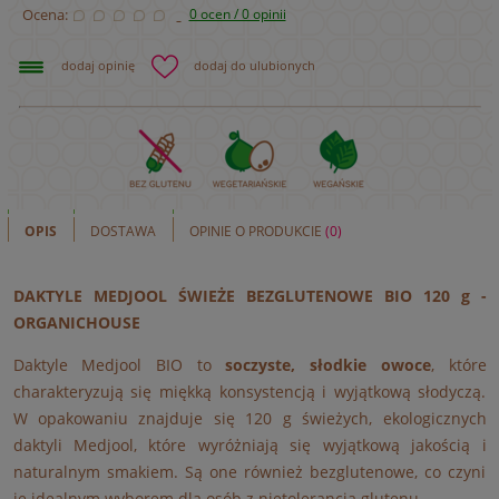
Ocena:
0 ocen / 0 opinii
dodaj opinię
dodaj do ulubionych
OPIS
DOSTAWA
OPINIE O PRODUKCIE
(0)
DAKTYLE MEDJOOL ŚWIEŻE BEZGLUTENOWE BIO 120 g -
ORGANICHOUSE
Daktyle Medjool BIO to
soczyste, słodkie owoce
, które
charakteryzują się miękką konsystencją i wyjątkową słodyczą.
W opakowaniu znajduje się 120 g świeżych, ekologicznych
daktyli Medjool, które wyróżniają się wyjątkową jakością i
naturalnym smakiem. Są one również bezglutenowe, co czyni
je idealnym wyborem dla osób z nietolerancją glutenu.