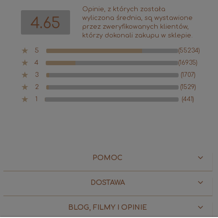
Opinie, z których została
wyliczona średnia, są wystawione
4.65
przez zweryfikowanych klientów,
którzy dokonali zakupu w sklepie.
5
(55234)
4
(16935)
3
(1707)
2
(1529)
1
(441)
POMOC
DOSTAWA
BLOG, FILMY I OPINIE