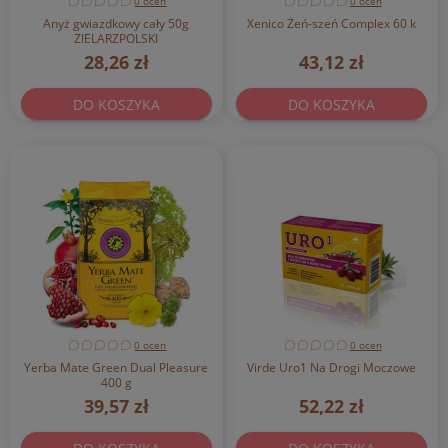
0 ocen
0 ocen
Anyż gwiazdkowy cały 50g
Xenico Żeń-szeń Complex 60 k
ZIELARZPOLSKI
28,26 zł
43,12 zł
DO KOSZYKA
DO KOSZYKA
0 ocen
0 ocen
Yerba Mate Green Dual Pleasure
Virde Uro1 Na Drogi Moczowe
400 g
39,57 zł
52,22 zł