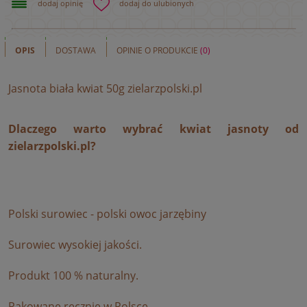
dodaj opinię
dodaj do ulubionych
OPIS
DOSTAWA
OPINIE O PRODUKCIE
(0)
Jasnota biała kwiat 50g zielarzpolski.pl
Dlaczego warto wybrać kwiat jasnoty od
zielarzpolski.pl?
Polski surowiec - polski owoc jarzębiny
Surowiec wysokiej jakości.
Produkt 100 % naturalny.
Pakowane ręcznie w Polsce