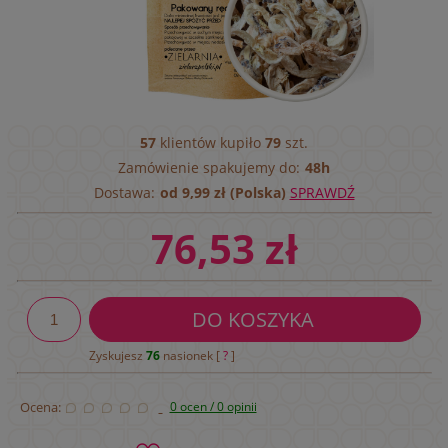
57
klientów kupiło
79
szt.
Zamówienie spakujemy do:
48h
Dostawa:
od 9,99 zł (Polska)
SPRAWDŹ
76,53 zł
DO KOSZYKA
Zyskujesz
76
nasionek [
?
]
Ocena:
0 ocen / 0 opinii