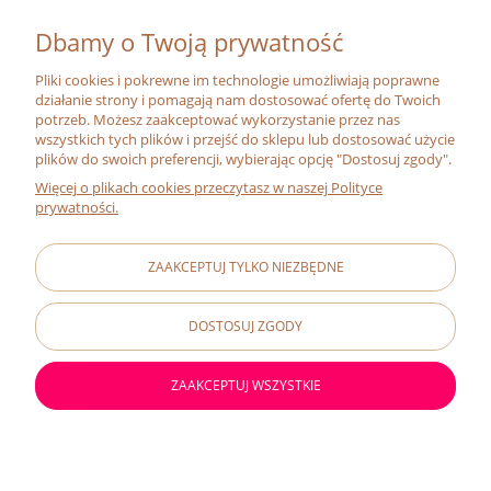
MOJE KONTO
Dbamy o Twoją prywatność
Pliki cookies i pokrewne im technologie umożliwiają poprawne
O FIRMIE
działanie strony i pomagają nam dostosować ofertę do Twoich
potrzeb. Możesz zaakceptować wykorzystanie przez nas
wszystkich tych plików i przejść do sklepu lub dostosować użycie
O NAS
plików do swoich preferencji, wybierając opcję "Dostosuj zgody".
MISJA
Więcej o plikach cookies przeczytasz w naszej Polityce
prywatności.
ADRESY SKLEPÓW
CERTYFIKAT BIO
ZAAKCEPTUJ TYLKO NIEZBĘDNE
RELACJE INWESTORSKIE
#ZMIENIAJZBIOGO
DOSTOSUJ ZGODY
FRANCHISING
KONTAKT
ZAAKCEPTUJ WSZYSTKIE