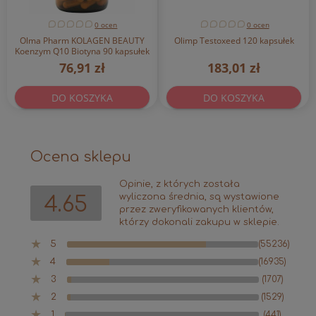
0 ocen
0 ocen
Olma Pharm KOLAGEN BEAUTY
Olimp Testoxeed 120 kapsułek
Koenzym Q10 Biotyna 90 kapsułek
76,91 zł
183,01 zł
DO KOSZYKA
DO KOSZYKA
Ocena sklepu
Opinie, z których została
wyliczona średnia, są wystawione
4.65
przez zweryfikowanych klientów,
którzy dokonali zakupu w sklepie.
5
(55236)
4
(16935)
3
(1707)
2
(1529)
1
(441)