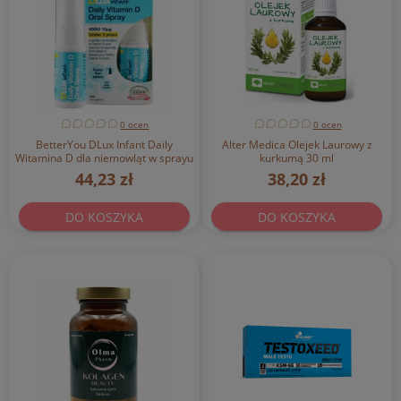
0 ocen
0 ocen
BetterYou DLux Infant Daily
Alter Medica Olejek Laurowy z
Witamina D dla niemowląt w sprayu
kurkumą 30 ml
15 ml
44,23 zł
38,20 zł
DO KOSZYKA
DO KOSZYKA