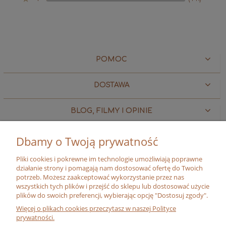
POMOC
DOSTAWA
BLOG, FILMY I OPINIE
MOJE KONTO
Dbamy o Twoją prywatność
Pliki cookies i pokrewne im technologie umożliwiają poprawne
O FIRMIE
działanie strony i pomagają nam dostosować ofertę do Twoich
potrzeb. Możesz zaakceptować wykorzystanie przez nas
wszystkich tych plików i przejść do sklepu lub dostosować użycie
O NAS
plików do swoich preferencji, wybierając opcję "Dostosuj zgody".
MISJA
Więcej o plikach cookies przeczytasz w naszej Polityce
prywatności.
ADRESY SKLEPÓW