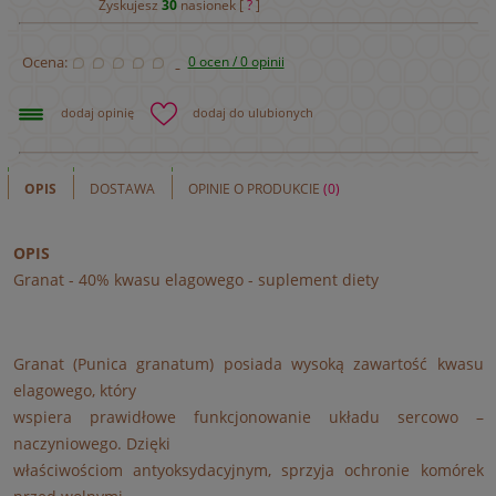
Zyskujesz
30
nasionek [
?
]
Ocena:
0 ocen / 0 opinii
dodaj opinię
dodaj do ulubionych
OPIS
DOSTAWA
OPINIE O PRODUKCIE
(0)
OPIS
Granat - 40% kwasu elagowego - suplement diety
Granat (Punica granatum) posiada wysoką zawartość kwasu
elagowego, który
wspiera prawidłowe funkcjonowanie układu sercowo –
naczyniowego. Dzięki
właściwościom antyoksydacyjnym, sprzyja ochronie komórek