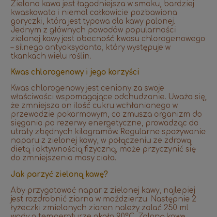
Zielona kawa jest łagodniejsza w smaku, bardziej
kwaskowata i niemal całkowicie pozbawiona
goryczki, która jest typowa dla kawy palonej.
Jednym z głównych powodów popularności
zielonej kawy jest obecność kwasu chlorogenowego
– silnego antyoksydanta, który występuje w
tkankach wielu roślin.
Kwas chlorogenowy i jego korzyści
Kwas chlorogenowy jest ceniony za swoje
właściwości wspomagające odchudzanie. Uważa się,
że zmniejsza on ilość cukru wchłanianego w
przewodzie pokarmowym, co zmusza organizm do
sięgania po rezerwy energetyczne, prowadząc do
utraty zbędnych kilogramów. Regularne spożywanie
naparu z zielonej kawy, w połączeniu ze zdrową
dietą i aktywnością fizyczną, może przyczynić się
do zmniejszenia masy ciała.
Jak parzyć zieloną kawę?
Aby przygotować napar z zielonej kawy, najlepiej
jest rozdrobnić ziarna w moździerzu. Następnie 2
łyżeczki zmielonych ziaren należy zalać 250 ml
wody o temperaturze około 90°C. Zalaną kawę