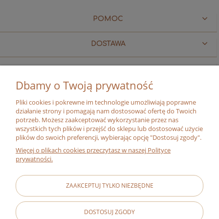
POMOC
DOSTAWA
BLOG, FILMY I OPINIE
Dbamy o Twoją prywatność
MOJE KONTO
Pliki cookies i pokrewne im technologie umożliwiają poprawne
działanie strony i pomagają nam dostosować ofertę do Twoich
O FIRMIE
potrzeb. Możesz zaakceptować wykorzystanie przez nas
wszystkich tych plików i przejść do sklepu lub dostosować użycie
plików do swoich preferencji, wybierając opcję "Dostosuj zgody".
O NAS
Więcej o plikach cookies przeczytasz w naszej Polityce
MISJA
prywatności.
ADRESY SKLEPÓW
ZAAKCEPTUJ TYLKO NIEZBĘDNE
CERTYFIKAT BIO
RELACJE INWESTORSKIE
DOSTOSUJ ZGODY
#ZMIENIAJZBIOGO