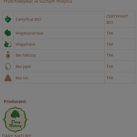
Przechowywać w suchym miejscu
CERTYFIKAT
Certyfikat BIO
BIO
Wegetariańskie
TAK
Wegańskie
TAK
Bez laktozy
TAK
Bez jajek
TAK
Bez soi
TAK
Producent:
DARY NATURY