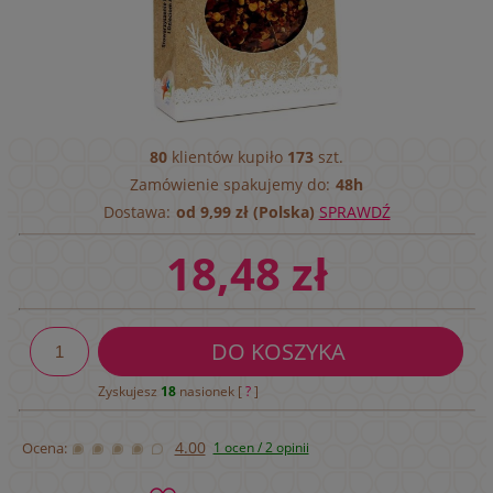
80
klientów kupiło
173
szt.
Zamówienie spakujemy do:
48h
Dostawa:
od 9,99 zł (Polska)
SPRAWDŹ
18,48 zł
DO KOSZYKA
Zyskujesz
18
nasionek [
?
]
4.00
Ocena:
1 ocen / 2 opinii