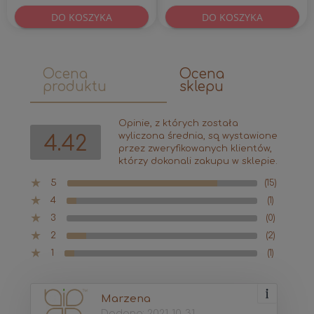
DO KOSZYKA
DO KOSZYKA
Ocena
Ocena
produktu
sklepu
Opinie, z których została
wyliczona średnia, są wystawione
4.42
przez zweryfikowanych klientów,
którzy dokonali zakupu w sklepie.
5
(15)
4
(1)
3
(0)
2
(2)
1
(1)
Marzena
Dodano: 2021-10-31