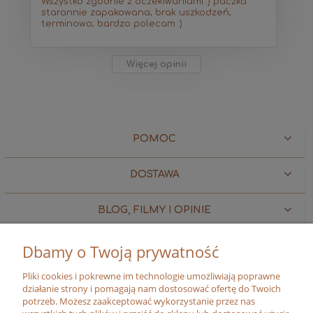
Wszystko zgodnie z oczekiwaniami :) paczka
starannie zapakowana; brak uszkodzeń;
terminowo; bardzo polecam :)
Więcej opinii
POMOC
DOSTAWA
BLOG, FILMY I OPINIE
MOJE KONTO
Dbamy o Twoją prywatność
Pliki cookies i pokrewne im technologie umożliwiają poprawne
O FIRMIE
działanie strony i pomagają nam dostosować ofertę do Twoich
potrzeb. Możesz zaakceptować wykorzystanie przez nas