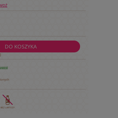
WDŹ
DO KOSZYKA
]
opinii
bionych