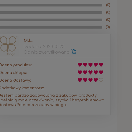
(0)
(0)
(0)
(0)
M.L.
Dodano: 2020-01-25
Opinia zweryfikowana
Ocena produktu:
Ocena sklepu:
Ocena dostawy:
Dodatkowy komentarz:
Jestem bardzo zadowolona z zakupów, produkty
spełniają moje oczekiwania, szybka i bezproblemowa
dostawa.Polecam zakupy w biogo.