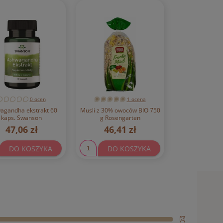
0 ocen
1 ocena
agandha ekstrakt 60
Musli z 30% owoców BIO 750
kaps. Swanson
g Rosengarten
47,06 zł
46,41 zł
DO KOSZYKA
DO KOSZYKA
(3)