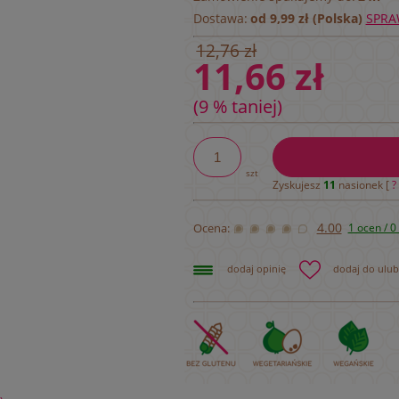
Dostawa:
od 9,99 zł (Polska)
SPRA
12,76 zł
11,66 zł
(9 % taniej)
szt
Zyskujesz
11
nasionek [
?
4.00
Ocena:
1 ocen / 0 
dodaj opinię
dodaj do ulu