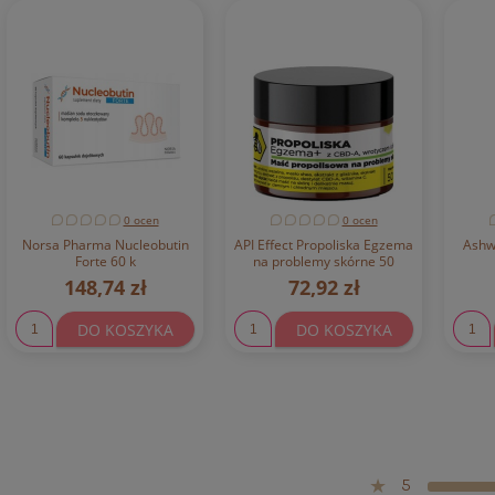
0 ocen
0 ocen
Norsa Pharma Nucleobutin
API Effect Propoliska Egzema
Ashw
Forte 60 k
na problemy skórne 50
148,74 zł
72,92 zł
DO KOSZYKA
DO KOSZYKA
5