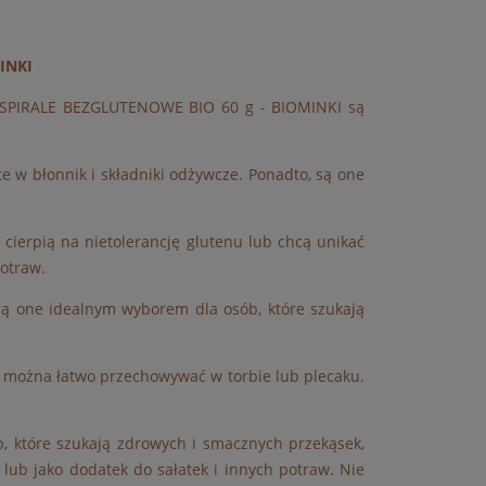
INKI
NE SPIRALE BEZGLUTENOWE BIO 60 g - BIOMINKI są
e w błonnik i składniki odżywcze. Ponadto, są one
erpią na nietolerancję glutenu lub chcą unikać
potraw.
 są one idealnym wyborem dla osób, które szukają
ożna łatwo przechowywać w torbie lub plecaku.
które szukają zdrowych i smacznych przekąsek,
 lub jako dodatek do sałatek i innych potraw. Nie