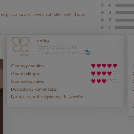
4
3
one przez zweryfikowanych klientów, którzy
2
1
emka
Dodano: 2021-12-01
Opinia zweryfikowana
Ocena produktu:
Ocena sklepu:
Ocena dostawy:
Dodatkowy komentarz:
Pprodukty dobrej jakości, duży wybór