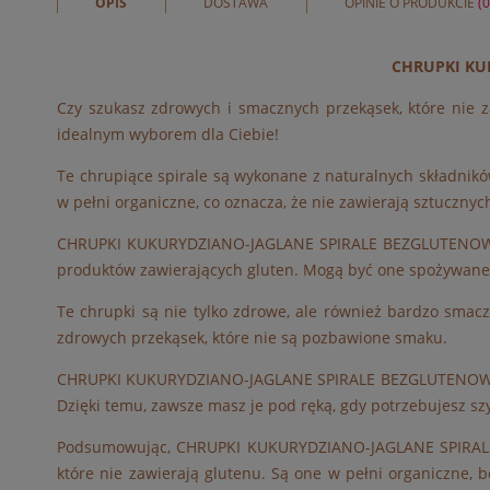
OPIS
DOSTAWA
OPINIE O PRODUKCIE
(0
CHRUPKI KU
Czy szukasz zdrowych i smacznych przekąsek, które nie
idealnym wyborem dla Ciebie!
Te chrupiące spirale są wykonane z naturalnych składników
w pełni organiczne, co oznacza, że nie zawierają sztuczny
CHRUPKI KUKURYDZIANO-JAGLANE SPIRALE BEZGLUTENOWE BIO
produktów zawierających gluten. Mogą być one spożywane j
Te chrupki są nie tylko zdrowe, ale również bardzo smacz
zdrowych przekąsek, które nie są pozbawione smaku.
CHRUPKI KUKURYDZIANO-JAGLANE SPIRALE BEZGLUTENOWE BI
Dzięki temu, zawsze masz je pod ręką, gdy potrzebujesz szy
Podsumowując, CHRUPKI KUKURYDZIANO-JAGLANE SPIRALE B
które nie zawierają glutenu. Są one w pełni organiczne, b