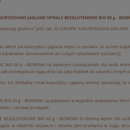
)
KURYDZIANO-JAGLANE SPIRALE BEZGLUTENOWE BIO 60 g - BIOM
 zawierają glutenu? Jeśli tak, to CHRUPKI KUKURYDZIANO-JAGLA
, takich jak kukurydza i jaglana mąka, co sprawia, że są one bogat
ch barwników, konserwantów ani innych szkodliwych substancji.
 60 g - BIOMINKI są idealnym rozwiązaniem dla osób, które ci
ako przekąska w ciągu dnia lub jako dodatek do sałatek i innych 
ne. Ich delikatny smak kukurydzy i jaglany aromat sprawiają, że
O 60 g - BIOMINKI są pakowane w wygodne opakowanie, które m
bkiej i zdrowej przekąski.
EZGLUTENOWE BIO 60 g - BIOMINKI to idealny wybór dla osób, 
ogate w składniki odżywcze i idealne jako przekąska w ciągu dnia