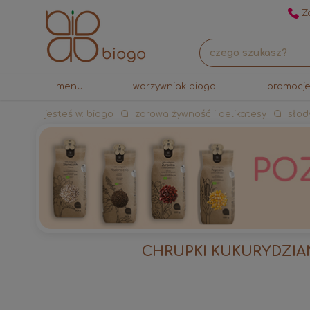
Za
menu
warzywniak biogo
promocj
jesteś w:
biogo
zdrowa żywność i delikatesy
słod
CHRUPKI KUKURYDZIAN