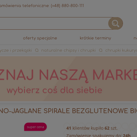
mówienia telefoniczne:
(+48) 880-800-111
e
oferty specjalne
krótkie terminy
n
ycze i przekąski
naturalne chipsy i chrupki
chrupki kukury
O-JAGLANE SPIRALE BEZGLUTENOWE BIO 
super cena
41
klientów kupiło
62
szt.
Zamówienie spakujemy do:
24h