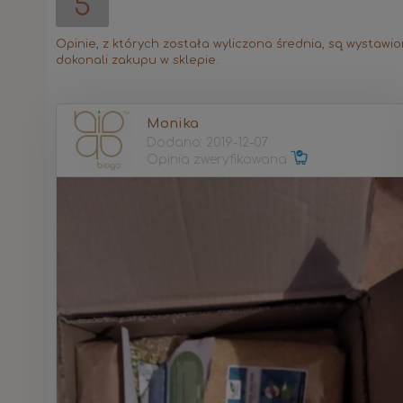
5
Opinie, z których została wyliczona średnia, są wystawi
dokonali zakupu w sklepie.
Monika
Dodano: 2019-12-07
Opinia zweryfikowana