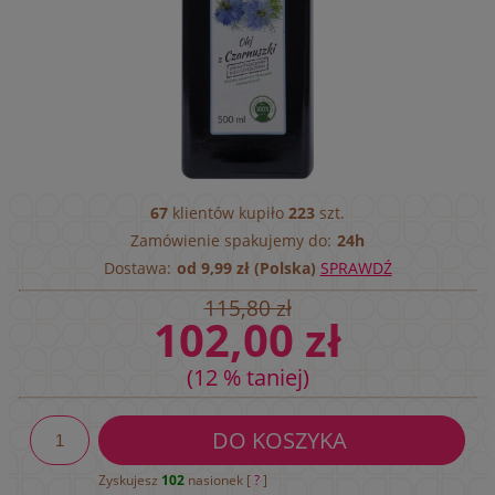
67
klientów kupiło
223
szt.
Zamówienie spakujemy do:
24h
Dostawa:
od 9,99 zł (Polska)
SPRAWDŹ
115,80 zł
102,00 zł
(12 % taniej)
DO KOSZYKA
Zyskujesz
102
nasionek [
?
]