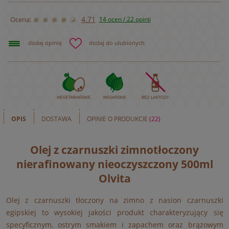
4.71
Ocena:
14 ocen / 22 opinii
dodaj opinię
dodaj do ulubionych
OPIS
DOSTAWA
OPINIE O PRODUKCIE
(22)
Olej z czarnuszki zimnotłoczony
nierafinowany nieoczyszczony 500ml
Olvita
Olej z czarnuszki tłoczony na zimno z nasion czarnuszki
egipskiej to wysokiej jakości produkt charakteryzujący się
specyficznym, ostrym smakiem i zapachem oraz brązowym