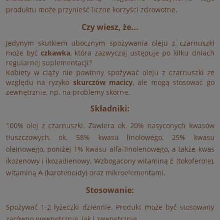
produktu może przynieść liczne korzyści zdrowotne.
Czy wiesz, że...
Jedynym skutkiem ubocznym spożywania oleju z czarnuszki
może być
czkawka
, która zazwyczaj ustępuje po kilku dniach
regularnej suplementacji?
Kobiety w ciąży nie powinny spożywać oleju z czarnuszki ze
względu na ryzyko
skurczów macicy
, ale mogą stosować go
zewnętrznie, np. na problemy skórne.
Składniki:
100% olej z czarnuszki. Zawiera ok. 20% nasyconych kwasów
tłuszczowych, ok. 58% kwasu linolowego, 25% kwasu
oleinowego, poniżej 1% kwasu alfa-linolenowego, a także kwas
ikozenowy i ikozadienowy. Wzbogacony witaminą E (tokoferole),
witaminą A (karotenoidy) oraz mikroelementami.
Stosowanie:
Spożywać 1-2 łyżeczki dziennie. Produkt może być stosowany
zarówno wewnętrznie, jak i zewnętrznie.