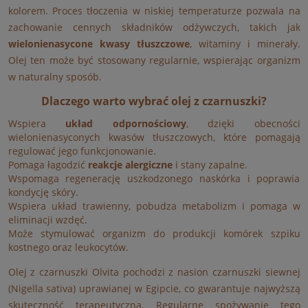
kolorem. Proces tłoczenia w niskiej temperaturze pozwala na
zachowanie cennych składników odżywczych, takich jak
wielonienasycone kwasy tłuszczowe
, witaminy i minerały.
Olej ten może być stosowany regularnie, wspierając organizm
w naturalny sposób.
Dlaczego warto wybrać olej z czarnuszki?
Wspiera
układ odpornościowy
, dzięki obecności
wielonienasyconych kwasów tłuszczowych, które pomagają
regulować jego funkcjonowanie.
Pomaga łagodzić
reakcje alergiczne
i stany zapalne.
Wspomaga regenerację uszkodzonego naskórka i poprawia
kondycję skóry.
Wspiera układ trawienny, pobudza metabolizm i pomaga w
eliminacji wzdęć.
Może stymulować organizm do produkcji komórek szpiku
kostnego oraz leukocytów.
Olej z czarnuszki Olvita pochodzi z nasion czarnuszki siewnej
(Nigella sativa) uprawianej w Egipcie, co gwarantuje najwyższą
skuteczność terapeutyczną. Regularne spożywanie tego