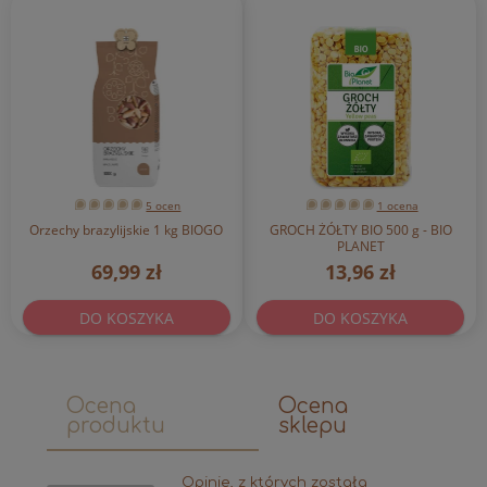
5 ocen
1 ocena
Orzechy brazylijskie 1 kg BIOGO
GROCH ŻÓŁTY BIO 500 g - BIO
PLANET
69,99 zł
13,96 zł
DO KOSZYKA
DO KOSZYKA
Ocena
Ocena
produktu
sklepu
Opinie, z których została