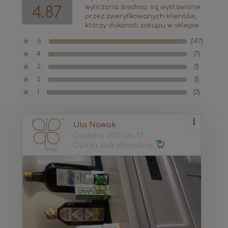
wyliczona średnia, są wystawione
4.87
przez zweryfikowanych klientów,
którzy dokonali zakupu w sklepie.
5
(147)
4
(7)
3
(1)
2
(1)
1
(2)
Ula Nowak
Dodano: 2021-06-17
Opinia zweryfikowana