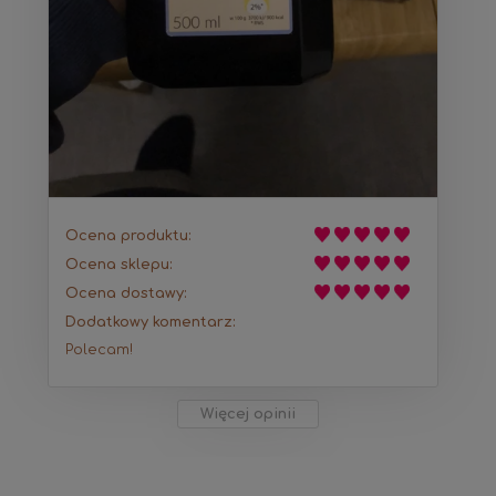
Ocena produktu:
Ocena sklepu:
Ocena dostawy:
Dodatkowy komentarz:
Polecam!
Więcej opinii