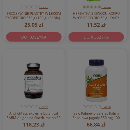
0 ocen
8 ocen
BRZOSKWINIE PLASTRY W LEKKIM
HERBATKA Z OWOCU KOPRU
SYROPIE BIO 350 g (190 g) (SŁOIK) -
WŁOSKIEGO BIO 50 g - DARY
AARTS
NATURY
25,05 zł
11,52 zł
DO KOSZYKA
DO KOSZYKA
0 ocen
0 ocen
AndroMass extreme botanical
Saw Palmetto Berries Palma
SARM Apigenina Gorzki melon 60
Sabalowa jagody 550 mg 100
kapsułek KenayAG
kapsułek NOW FOODS
118,23 zł
66,84 zł