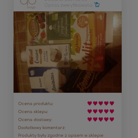
Opinia zweryfikowana
Ocena produktu:
Ocena sklepu:
Ocena dostawy:
Dodatkowy komentarz:
Produkty były zgodne z opisem w sklepie.