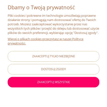
MOJE KONTO
Dbamy o Twoją prywatność
Pliki cookies i pokrewne im technologie umożliwiają poprawne
O FIRMIE
działanie strony i pomagają nam dostosować ofertę do Twoich
potrzeb. Możesz zaakceptować wykorzystanie przez nas
wszystkich tych plików i przejść do sklepu lub dostosować użycie
O NAS
plików do swoich preferencji, wybierając opcję "Dostosuj zgody".
MISJA
Więcej o plikach cookies przeczytasz w naszej Polityce
prywatności.
ADRESY SKLEPÓW
CERTYFIKAT BIO
ZAAKCEPTUJ TYLKO NIEZBĘDNE
RELACJE INWESTORSKIE
#ZMIENIAJZBIOGO
DOSTOSUJ ZGODY
FRANCHISING
KONTAKT
ZAAKCEPTUJ WSZYSTKIE
Sklep internetowy Shoper Premium