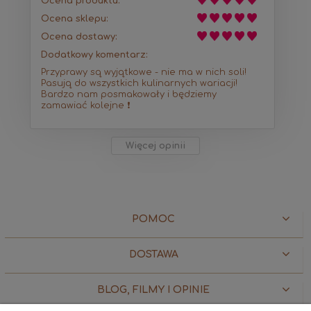
Ocena produktu:
Ocena sklepu:
Ocena dostawy:
Dodatkowy komentarz:
Przyprawy są wyjątkowe - nie ma w nich soli!
Pasują do wszystkich kulinarnych wariacji!
Bardzo nam posmakowały i będziemy
zamawiać kolejne ❗
Więcej opinii
POMOC
DOSTAWA
BLOG, FILMY I OPINIE