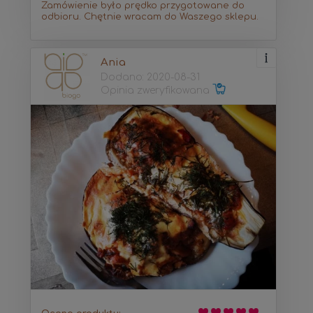
Zamówienie było prędko przygotowane do
odbioru. Chętnie wracam do Waszego sklepu.
Ania
Dodano: 2020-08-31
Opinia zweryfikowana