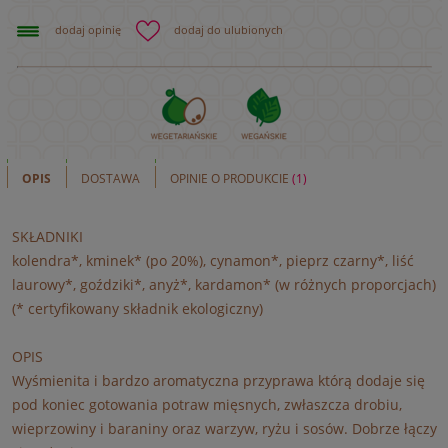
dodaj opinię
dodaj do ulubionych
OPIS
DOSTAWA
OPINIE O PRODUKCIE
(1)
SKŁADNIKI
kolendra*, kminek* (po 20%), cynamon*, pieprz czarny*, liść
laurowy*, goździki*, anyż*, kardamon* (w różnych proporcjach)
(* certyfikowany składnik ekologiczny)
OPIS
Wyśmienita i bardzo aromatyczna przyprawa którą dodaje się
pod koniec gotowania potraw mięsnych, zwłaszcza drobiu,
wieprzowiny i baraniny oraz warzyw, ryżu i sosów. Dobrze łączy