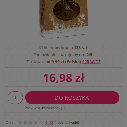
41
klientów kupiło
133
szt.
Zamówienie spakujemy do:
24h
Dostawa:
od 9,99 zł (Polska)
SPRAWDŹ
16,98 zł
DO KOSZYKA
Zyskujesz
16
nasionek [
?
]
4.00
Ocena:
1 ocen / 1 opinii