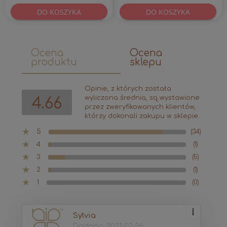
DO KOSZYKA
DO KOSZYKA
Ocena
Ocena
produktu
sklepu
Opinie, z których została
wyliczona średnia, są wystawione
4.66
przez zweryfikowanych klientów,
którzy dokonali zakupu w sklepie.
5
(34)
4
(1)
3
(5)
2
(1)
1
(0)
Sylvia
Dodano: 2021-02-26