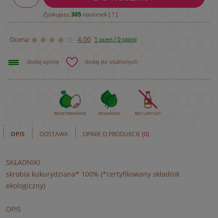
Zyskujesz
305
nasionek [
?
]
4.00
Ocena:
1 ocen / 0 opinii
dodaj opinię
dodaj do ulubionych
OPIS
DOSTAWA
OPINIE O PRODUKCIE
(0)
SKŁADNIKI
skrobia kukurydziana* 100% (*certyfikowany składnik
ekologiczny)
OPIS