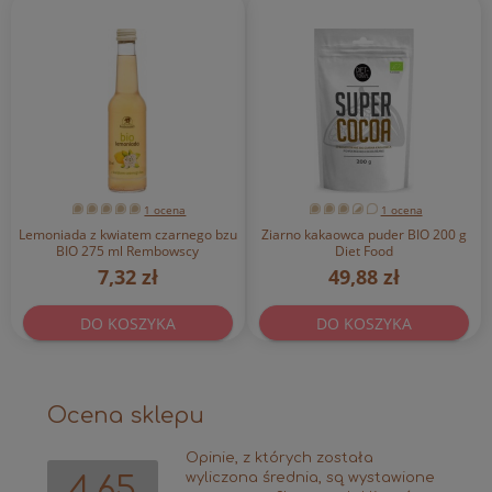
1 ocena
1 ocena
Lemoniada z kwiatem czarnego bzu
Ziarno kakaowca puder BIO 200 g
BIO 275 ml Rembowscy
Diet Food
7,32 zł
49,88 zł
DO KOSZYKA
DO KOSZYKA
Ocena sklepu
Opinie, z których została
wyliczona średnia, są wystawione
4.65