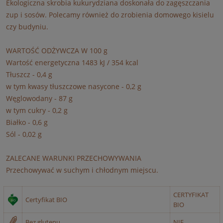
Ekologiczna skrobia kukurydziana doskonała do zagęszczania
zup i sosów. Polecamy również do zrobienia domowego kisielu
czy budyniu.
WARTOŚĆ ODŻYWCZA W 100 g
Wartość energetyczna 1483 kJ / 354 kcal
Tłuszcz - 0,4 g
w tym kwasy tłuszczowe nasycone - 0,2 g
Węglowodany - 87 g
w tym cukry - 0,2 g
Białko - 0,6 g
Sól - 0,02 g
ZALECANE WARUNKI PRZECHOWYWANIA
Przechowywać w suchym i chłodnym miejscu.
CERTYFIKAT
Certyfikat BIO
BIO
Bez glutenu
NIE