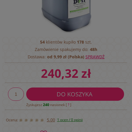
54
klientów kupiło
178
szt.
Zamówienie spakujemy do:
48h
Dostawa:
od 9,99 zł (Polska)
SPRAWDŹ
240,32 zł
DO KOSZYKA
Zyskujesz
240
nasionek [
?
]
5.00
Ocena:
1 ocen / 0 opinii