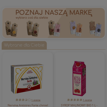
Wybrane dla Ciebie
1 ocena
1 ocena
Nervina Antistres Forte chmiel
SYROP MALINOWY BIO 1 L -