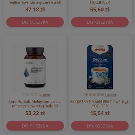
melisa lawenda męczennica 60
HOLLINGER
tabletek powlekanych Produkty
37,18 zł
55,60 zł
Bonifraterskie
DO KOSZYKA
DO KOSZYKA
0 ocen
1 ocena
Aura Herbals Multiwitamina dla
HERBATKA NA SEN BIO (17 x 1,8 g) -
mężczyzn mikrokapsułki 60
YOGI TEA
kapsułek
53,22 zł
15,54 zł
DO KOSZYKA
DO KOSZYKA