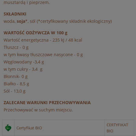
musztardą i pieprzem.
SKŁADNIKI
woda,
soja
*, sól (*certyfikowany składnik ekologiczny)
WARTOŚĆ ODŻYWCZA W 100 g
Wartość energetyczna - 235 kJ / 48 kcal
Tłuszcz - 0 g
w tym kwasy tłuszczowe nasycone - 0 g
Węglowodany -3,4 g
w tym cukry - 3,4 g
Błonnik- 0 g
Białko - 8,5 g
Sól - 13,0 g
ZALECANE WARUNKI PRZECHOWYWANIA
Przechowywać w suchym miejscu.
CERTYFIKAT
Certyfikat BIO
BIO